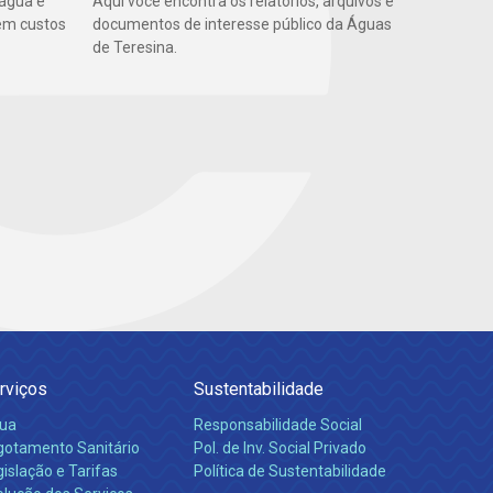
 água e
Aqui você encontra os relatórios, arquivos e
em custos
documentos de interesse público da Águas
de Teresina.
rviços
Sustentabilidade
ua
Responsabilidade Social
gotamento Sanitário
Pol. de Inv. Social Privado
islação e Tarifas
Política de Sustentabilidade