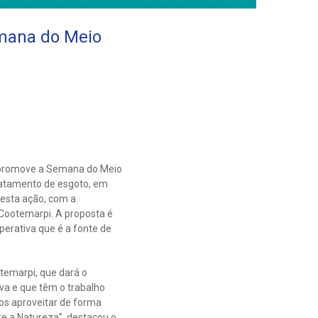
emana do Meio
a promove a Semana do Meio
ratamento de esgoto, em
desta ação, com a
 Cootemarpi. A proposta é
perativa que é a fonte de
ootemarpi, que dará o
va e que têm o trabalho
os aproveitar de forma
re a Natureza”, destacou o