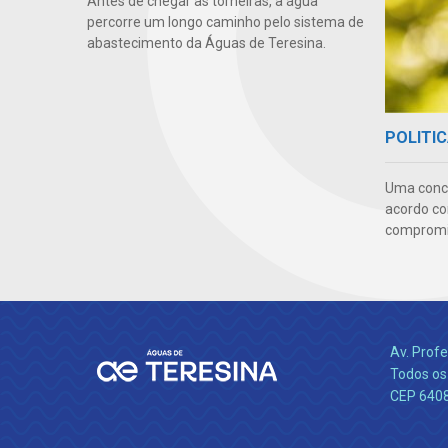
Antes de chegar às torneiras, a água
percorre um longo caminho pelo sistema de
abastecimento da Águas de Teresina.
POLITIC
Uma conc
acordo co
compromis
Av. Profe
Todos os 
CEP 640