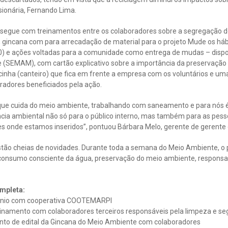
sionária, Fernando Lima.
egue com treinamentos entre os colaboradores sobre a segregação do
 gincana com para arrecadação de material para o projeto Mude os há
0) e ações voltadas para a comunidade como entrega de mudas – dispon
 (SEMAM), com cartão explicativo sobre a importância da preservação
acinha (canteiro) que fica em frente a empresa com os voluntários e u
adores beneficiados pela ação.
 cuida do meio ambiente, trabalhando com saneamento e para nós é b
cia ambiental não só para o público interno, mas também para as pesso
s onde estamos inseridos”, pontuou Bárbara Melo, gerente de gerente d
tão cheias de novidades. Durante toda a semana do Meio Ambiente, o p
 consumo consciente da água, preservação do meio ambiente, responsab
mpleta:
vênio com cooperativa COOTEMARPI
reinamento com colaboradores terceiros responsáveis pela limpeza e se
nto de edital da Gincana do Meio Ambiente com colaboradores