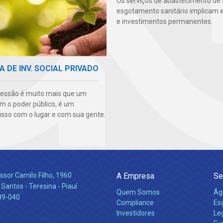
Os serviços de abastecimento de
esgotamento sanitário implicam 
e investimentos permanentes.
A DE INV. SOCIAL PRIVADO
essão é muito mais que um
m o poder público, é um
so com o lugar e com sua gente.
ssor Camilo Filho, 1960
A Empresa
Se
Santos - Teresina - Piauí
Quem Somos
Ág
89-040
Compliance
Es
Investidores
Leg