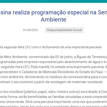
sina realiza programação especial na S
Ambiente
Responsabilidade Social
31/05/2021
esta segunda-feira (31) com o fechamento de uma importante parceria
l do Meio Ambiente, comemorado dia 05 de junho, a Águas de Teresin
rogramadas pela empresa responsável pelo abastecimento de água e t
segunda-feira (31). Pela manhã, foi selada uma importante parceria, 
preendedor e Catadores de Materiais Recicláveis do Estado do Piauí –
meio ambiente, direcionando os resíduos da concessionária para a coo
etiram o seu sustento a partir da reciclagem de materiais recicláveis.
so lixo reciclável (plástico, papel, vidro, metal e outros) será doado à C
sta forma, serão beneficiadas as famílias vinculadas a essa cooperati
como única renda. Será uma parceria importante, uma vez que poderem
 descartados, tendo em vista que a reciclagem diminui os impactos sob