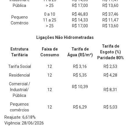
Pública
> 25
R$ 17,00
R$ 13,60
0 a 10
R$ 46,83
R$ 37,46
Pequeno
11 a 25
R$ 14,33
R$ 11,47
Comércio
> 25
R$ 17,00
R$ 13,60
Ligações Não Hidrometradas
Tarifa de
Estrutura
Faixa de
Tarifa de
Esgoto (%)
Tarifária
Consumo
Água (R$/m³)
Paridade 80%
Tarifa Social
12
R$ 3,16
R$ 2,53
Residencial
12
R$ 5,35
R$ 4,28
Comercial /
R$ 10,39
Industrial/
12
R$ 8,31
Pública
Pequenos
12
R$ 6,29
R$ 5,03
comércios
Reajuste: 6,618%
Vigência: 28/06/2026