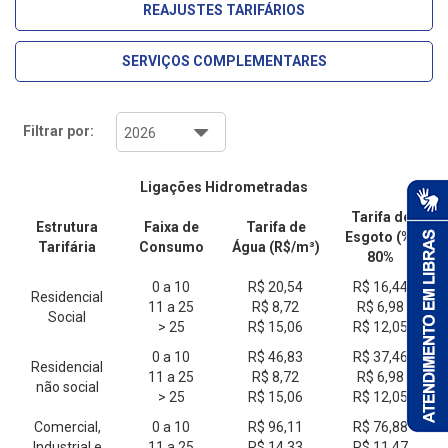
REAJUSTES TARIFÁRIOS
SERVIÇOS COMPLEMENTARES
Filtrar por:
Ligações Hidrometradas
Tarifa de
Estrutura
Faixa de
Tarifa de
Esgoto (%)
Tarifária
Consumo
Água (R$/m³)
80%
0 a 10
R$ 20,54
R$ 16,44
Residencial
11 a 25
R$ 8,72
R$ 6,98
Social
> 25
R$ 15,06
R$ 12,05
0 a 10
R$ 46,83
R$ 37,46
Residencial
11 a 25
R$ 8,72
R$ 6,98
não social
> 25
R$ 15,06
R$ 12,05
Comercial,
0 a 10
R$ 96,11
R$ 76,88
Industrial e
11 a 25
R$ 14,33
R$ 11,47