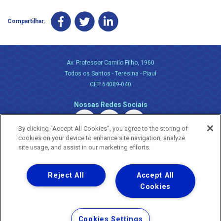
Compartilhar:
Av. Professor Camilo Filho, 1960
Todos os Santos - Teresina - Piauí
CEP 64089-040
Nossas Redes Sociais
By clicking “Accept All Cookies”, you agree to the storing of
cookies on your device to enhance site navigation, analyze
site usage, and assist in our marketing efforts.
Reject All
Accept All
Uma empresa
Copyright ® 2026 - Todos os Direitos Reservados.
Cookies
Nossa natureza movimenta a vida
Termos Gerais de Uso de Sites e Aplicativos
Cookies Settings