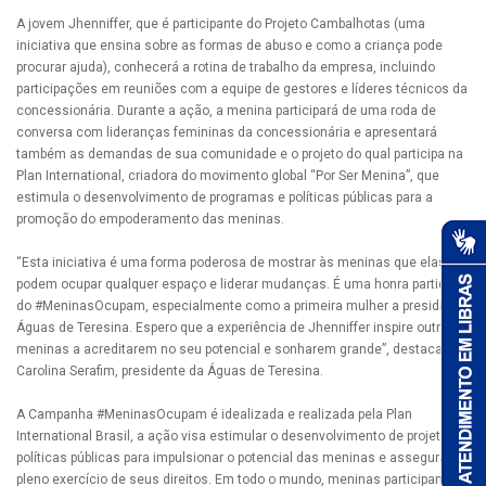
A jovem Jhenniffer, que é participante do Projeto Cambalhotas (uma
iniciativa que ensina sobre as formas de abuso e como a criança pode
procurar ajuda), conhecerá a rotina de trabalho da empresa, incluindo
participações em reuniões com a equipe de gestores e líderes técnicos da
concessionária. Durante a ação, a menina participará de uma roda de
conversa com lideranças femininas da concessionária e apresentará
também as demandas de sua comunidade e o projeto do qual participa na
Plan International, criadora do movimento global “Por Ser Menina”, que
estimula o desenvolvimento de programas e políticas públicas para a
promoção do empoderamento das meninas.
“Esta iniciativa é uma forma poderosa de mostrar às meninas que elas
podem ocupar qualquer espaço e liderar mudanças. É uma honra participar
do #MeninasOcupam, especialmente como a primeira mulher a presidir a
Águas de Teresina. Espero que a experiência de Jhenniffer inspire outras
meninas a acreditarem no seu potencial e sonharem grande”, destaca
Carolina Serafim, presidente da Águas de Teresina.
A Campanha #MeninasOcupam é idealizada e realizada pela Plan
International Brasil, a ação visa estimular o desenvolvimento de projetos e
políticas públicas para impulsionar o potencial das meninas e assegurar o
pleno exercício de seus direitos. Em todo o mundo, meninas participam da