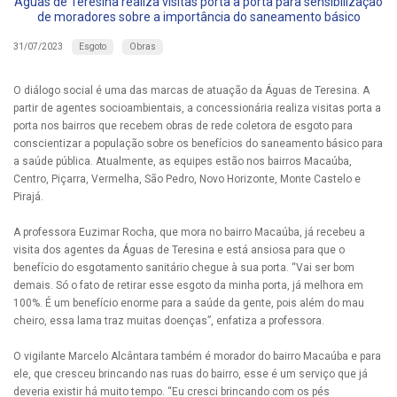
Águas de Teresina realiza visitas porta a porta para sensibilização
de moradores sobre a importância do saneamento básico
Esgoto
Obras
31/07/2023
O diálogo social é uma das marcas de atuação da Águas de Teresina. A
partir de agentes socioambientais, a concessionária realiza visitas porta a
porta nos bairros que recebem obras de rede coletora de esgoto para
conscientizar a população sobre os benefícios do saneamento básico para
a saúde pública. Atualmente, as equipes estão nos bairros Macaúba,
Centro, Piçarra, Vermelha, São Pedro, Novo Horizonte, Monte Castelo e
Pirajá.
A professora Euzimar Rocha, que mora no bairro Macaúba, já recebeu a
visita dos agentes da Águas de Teresina e está ansiosa para que o
benefício do esgotamento sanitário chegue à sua porta. “Vai ser bom
demais. Só o fato de retirar esse esgoto da minha porta, já melhora em
100%. É um benefício enorme para a saúde da gente, pois além do mau
cheiro, essa lama traz muitas doenças”, enfatiza a professora.
O vigilante Marcelo Alcântara também é morador do bairro Macaúba e para
ele, que cresceu brincando nas ruas do bairro, esse é um serviço que já
deveria existir há muito tempo. “Eu cresci brincando com os pés