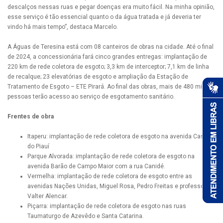
descalços nessas ruas e pegar doenças era muito fácil. Na minha opinião,
esse serviço é tão essencial quanto o da água tratada e já deveria ter
vindo há mais tempo”, destaca Marcelo.
A Águas de Teresina está com 08 canteiros de obras na cidade. Até o final
de 2024, a concessionária fará cinco grandes entregas: implantação de
220 km de rede coletora de esgoto; 3,3 km de interceptor; 7,1 km de linha
de recalque; 23 elevatórias de esgoto e ampliação da Estação de
Tratamento de Esgoto – ETE Pirará. Ao final das obras, mais de 480 mil
pessoas terão acesso ao serviço de esgotamento sanitário.
Frentes de obra
Itaperu: implantação de rede coletora de esgoto na avenida Castelo
do Piauí
Parque Alvorada: implantação de rede coletora de esgoto na
avenida Barão de Campo Maior com a rua Canidé.
Vermelha: implantação de rede coletora de esgoto entre as
avenidas Nações Unidas, Miguel Rosa, Pedro Freitas e professor
Valter Alencar.
Piçarra: implantação de rede coletora de esgoto nas ruas
Taumaturgo de Azevêdo e Santa Catarina.