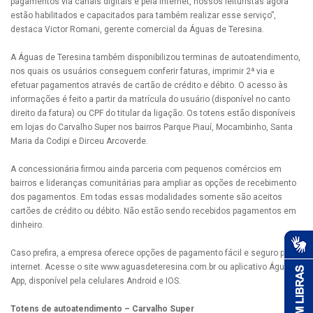
pagamentos via canais digitais e pela internet, nossos leituristas agora
estão habilitados e capacitados para também realizar esse serviço”,
destaca Victor Romani, gerente comercial da Águas de Teresina.
A Águas de Teresina também disponibilizou terminas de autoatendimento,
nos quais os usuários conseguem conferir faturas, imprimir 2ª via e
efetuar pagamentos através de cartão de crédito e débito. O acesso às
informações é feito a partir da matrícula do usuário (disponível no canto
direito da fatura) ou CPF do titular da ligação. Os totens estão disponíveis
em lojas do Carvalho Super nos bairros Parque Piauí, Mocambinho, Santa
Maria da Codipi e Dirceu Arcoverde.
A concessionária firmou ainda parceria com pequenos comércios em
bairros e lideranças comunitárias para ampliar as opções de recebimento
dos pagamentos. Em todas essas modalidades somente são aceitos
cartões de crédito ou débito. Não estão sendo recebidos pagamentos em
dinheiro.
Caso prefira, a empresa oferece opções de pagamento fácil e seguro pela
internet. Acesse o site www.aguasdeteresina.com.br ou aplicativo Águas
App, disponível pela celulares Android e IOS.
Totens de autoatendimento – Carvalho Super