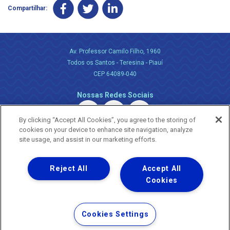
Compartilhar:
Av. Professor Camilo Filho, 1960
Todos os Santos - Teresina - Piauí
CEP 64089-040
Nossas Redes Sociais
By clicking “Accept All Cookies”, you agree to the storing of
cookies on your device to enhance site navigation, analyze
site usage, and assist in our marketing efforts.
Reject All
Accept All
Uma empresa
Copyright ® 2026 - Todos os Direitos Reservados.
Cookies
Nossa natureza movimenta a vida
Termos Gerais de Uso de Sites e Aplicativos
Cookies Settings
Política de Privacidade e Proteção de Dados