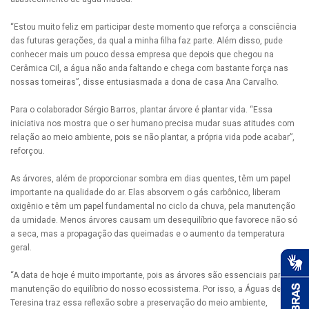
“Estou muito feliz em participar deste momento que reforça a consciência
das futuras gerações, da qual a minha filha faz parte. Além disso, pude
conhecer mais um pouco dessa empresa que depois que chegou na
Cerâmica Cil, a água não anda faltando e chega com bastante força nas
nossas torneiras”, disse entusiasmada a dona de casa Ana Carvalho.
Para o colaborador Sérgio Barros, plantar árvore é plantar vida. “Essa
iniciativa nos mostra que o ser humano precisa mudar suas atitudes com
relação ao meio ambiente, pois se não plantar, a própria vida pode acabar”,
reforçou.
As árvores, além de proporcionar sombra em dias quentes, têm um papel
importante na qualidade do ar. Elas absorvem o gás carbônico, liberam
oxigênio e têm um papel fundamental no ciclo da chuva, pela manutenção
da umidade. Menos árvores causam um desequilíbrio que favorece não só
a seca, mas a propagação das queimadas e o aumento da temperatura
geral.
“A data de hoje é muito importante, pois as árvores são essenciais para a
manutenção do equilíbrio do nosso ecossistema. Por isso, a Águas de
Teresina traz essa reflexão sobre a preservação do meio ambiente,