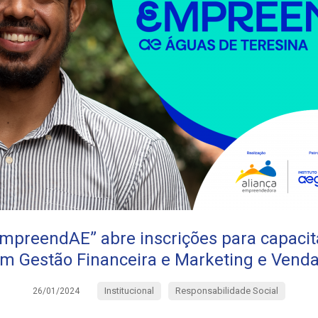
preendAE” abre inscrições para capacit
m Gestão Financeira e Marketing e Vend
Institucional
Responsabilidade Social
26/01/2024