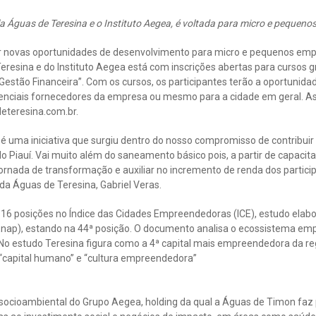
ela Águas de Teresina e o Instituto Aegea, é voltada para micro e peque
r novas oportunidades de desenvolvimento para micro e pequenos em
sina e do Instituto Aegea está com inscrições abertas para cursos gr
Gestão Financeira”. Com os cursos, os participantes terão a oportunid
enciais fornecedores da empresa ou mesmo para a cidade em geral. As
deteresina.com.br.
 uma iniciativa que surgiu dentro do nosso compromisso de contribui
o Piauí. Vai muito além do saneamento básico pois, a partir de capacita
ornada de transformação e auxiliar no incremento de renda dos partici
da Águas de Teresina, Gabriel Veras.
16 posições no Índice das Cidades Empreendedoras (ICE), estudo elabo
Enap), estando na 44ª posição. O documento analisa o ecossistema em
. No estudo Teresina figura como a 4ª capital mais empreendedora da r
capital humano” e “cultura empreendedora”
o socioambiental do Grupo Aegea, holding da qual a Águas de Timon fa