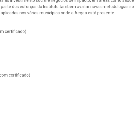
as ao investimento social e negócios de impacto, em áreas como saúde
parte dos esforços do Instituto também avaliar novas metodologias soc
aplicadas nos vários municípios onde a Aegea está presente.
m certificado)
com certificado)