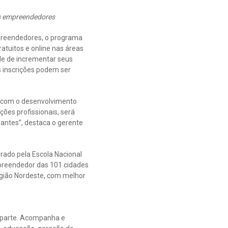
nos empreendedores
preendedores, o programa
atuitos e online nas áreas
ade de incrementar seus
 inscrições podem ser
r com o desenvolvimento
ções profissionais, será
pantes”, destaca o gerente
rado pela Escola Nacional
preendedor das 101 cidades
egião Nordeste, com melhor
z parte. Acompanha e