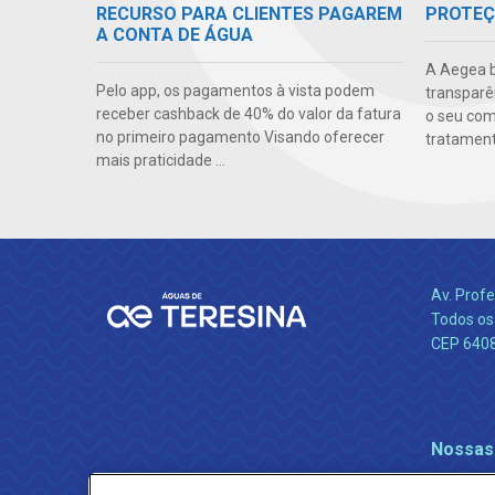
PROTEÇ
RECURSO PARA CLIENTES PAGAREM
A CONTA DE ÁGUA
A Aegea bu
Pelo app, os pagamentos à vista podem
transparên
receber cashback de 40% do valor da fatura
o seu co
no primeiro pagamento Visando oferecer
tratamento
mais praticidade ...
Av. Profe
Todos os 
CEP 640
Nossas