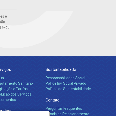
tes e
são
s) e/ou
rviços
Sustentabilidade
ua
Responsabilidade Social
gotamento Sanitário
Pol. de Inv. Social Privado
islação e Tarifas
Política de Sustentabilidade
olução dos Serviços
cumentos
Contato
Perguntas Frequentes
rreiras
Canais de Relacionamento