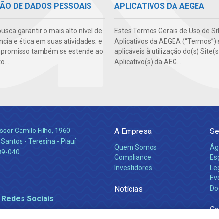
ÃO DE DADOS PESSOAIS
APLICATIVOS DA AEGEA
sca garantir o mais alto nível de
Estes Termos Gerais de Uso de Si
cia e ética em suas atividades, e
Aplicativos da AEGEA (“Termos”) 
mpromisso também se estende ao
aplicáveis à utilização do(s) Site(
...
Aplicativo(s) da AEG...
ssor Camilo Filho, 1960
A Empresa
Se
Santos - Teresina - Piauí
Quem Somos
Ág
89-040
Compliance
Es
Investidores
Leg
Ev
Notícias
Do
 Redes Sociais
Ca