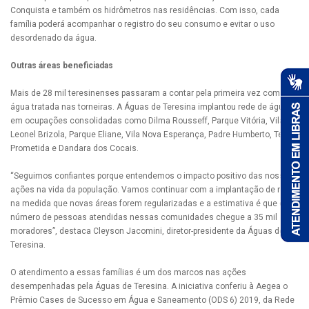
Conquista e também os hidrômetros nas residências. Com isso, cada
família poderá acompanhar o registro do seu consumo e evitar o uso
desordenado da água.
Outras áreas beneficiadas
Mais de 28 mil teresinenses passaram a contar pela primeira vez com
água tratada nas torneiras. A Águas de Teresina implantou rede de água
em ocupações consolidadas como Dilma Rousseff, Parque Vitória, Vila
Leonel Brizola, Parque Eliane, Vila Nova Esperança, Padre Humberto, Terra
Prometida e Dandara dos Cocais.
“Seguimos confiantes porque entendemos o impacto positivo das nossas
ações na vida da população. Vamos continuar com a implantação de rede
na medida que novas áreas forem regularizadas e a estimativa é que o
número de pessoas atendidas nessas comunidades chegue a 35 mil
moradores”, destaca Cleyson Jacomini, diretor-presidente da Águas de
Teresina.
O atendimento a essas famílias é um dos marcos nas ações
desempenhadas pela Águas de Teresina. A iniciativa conferiu à Aegea o
Prêmio Cases de Sucesso em Água e Saneamento (ODS 6) 2019, da Rede