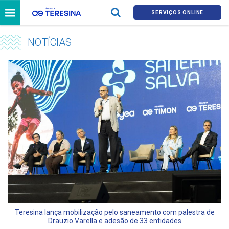
SERVIÇOS ONLINE
NOTÍCIAS
Teresina lança mobilização pelo saneamento com palestra de
Drauzio Varella e adesão de 33 entidades