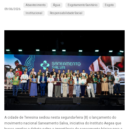
Abastecimento
Água
Esgotamento Sanitário
Esgoto
09/06/2026
Institucional
Responsabilidade Social
A cidade de Teresina sediou nesta segunda-feira (8) o lançamento do
movimento nacional Saneamento Salva, iniciativa do Instituto Aegea que