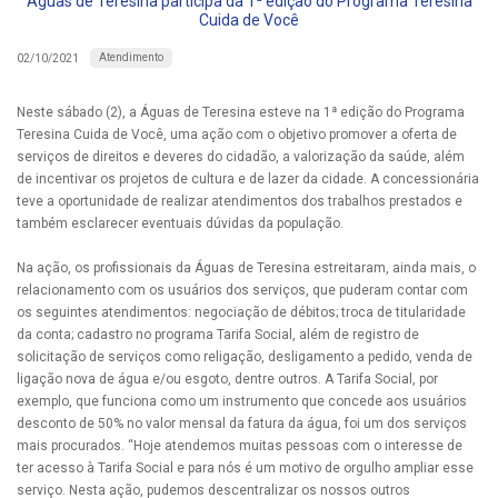
Águas de Teresina participa da 1ª edição do Programa Teresina
Cuida de Você
Atendimento
02/10/2021
Neste sábado (2), a Águas de Teresina esteve na 1ª edição do Programa
Teresina Cuida de Você, uma ação com o objetivo promover a oferta de
serviços de direitos e deveres do cidadão, a valorização da saúde, além
de incentivar os projetos de cultura e de lazer da cidade. A concessionária
teve a oportunidade de realizar atendimentos dos trabalhos prestados e
também esclarecer eventuais dúvidas da população.
Na ação, os profissionais da Águas de Teresina estreitaram, ainda mais, o
relacionamento com os usuários dos serviços, que puderam contar com
os seguintes atendimentos: negociação de débitos; troca de titularidade
da conta; cadastro no programa Tarifa Social, além de registro de
solicitação de serviços como religação, desligamento a pedido, venda de
ligação nova de água e/ou esgoto, dentre outros. A Tarifa Social, por
exemplo, que funciona como um instrumento que concede aos usuários
desconto de 50% no valor mensal da fatura da água, foi um dos serviços
mais procurados. “Hoje atendemos muitas pessoas com o interesse de
ter acesso à Tarifa Social e para nós é um motivo de orgulho ampliar esse
serviço. Nesta ação, pudemos descentralizar os nossos outros