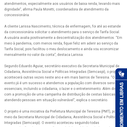
atendimentos, especialmente aos usuários de baixa renda, levando mais
dignidade”, afirma Paula Moretti, coordenadora de atendimento da
concessionária.
A cliente Larissa Nascimento, técnica de enfermagem, foi até ao estande
da concessionária solicitar o atendimento para o serviço de Tarifa Social.
A usuária avalia positivamente a descentralização dos atendimentos. “Em
meio à pandemia, com menos renda, fiquei feliz em aderir ao serviço da
Tarifa Social, pois facilitou o meu deslocamento e ainda vou economizar
mensalmente no valor da conta”, destaca Larissa.
Segundo Eduardo Aguiar, secretário executivo da Secretaria Municipal de
Cidadania, Assistência Social e Políticas Integradas (Semcaspi), o projeto
acontecerá outras vezes neste ano e em mais bairros de Teresina. “O
evento já é um sucesso e atendemos a população com diversos serviços
essenciais, incluindo a cidadania, o lazer e o entretenimento. Além disso,
com a promoção de uma campanha de distribuição de cestas básicas,
atendendo pessoas em situação vulnerável”, explica o secretário.
O projeto é uma iniciativa da Prefeitura Municipal de Teresina (PMT), por
meio da Secretaria Municipal de Cidadania, Assistência Social e Políticas
Integradas (Semcaspi). O evento aconteceu seguindo todas