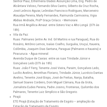
Senhor Piauí, Enfermeira Glades Assunção Lima, Eng. Pedro de
Alcântara Veloso, Fernando Silva Castro, Gilberto da Cruz Rocha,
José Leôncio Aguiar, Leônidas Francisco Rodrigues, Marceneiro
Ataualpa Pereira, Marly Fernandes, Raimunda Carmosina, Vigia
Abdias Andrade, Profª Graça Ciríaco. • Memorare:
Rua Irmã Angélica Arnaut: entre Sotero Vaz e Alto Longá. (07h às
18h).
Vila da Paz:
Ruas: Palmares (entre Av. Ind. Gil Martins e rua Paraguai), Rua do
Rosário, Antônio Lemos, Isaías Coelho, Gurguéia, Uruçuí, Itaueira,
Colômbia, Joaquim Dias Santana, Paraguai (Palmares e Itaueira) e
Piracuruca. • Água mineral:
Avenida Duque de Caxias: entre as ruas Trindade Júnior e
Gonçalves Ledo (07h às 18h)
Ruas: João F Ferry, Tenente José Vieira, Paraim, Gonçalves Ledo,
Lucílio Avelino, Aminthas Floriano, Trindade Júnior, Lucrécio Dantas
Avelino, Tenente José Bispo, José de Freitas, Nanja, Batalha,
Samuel Soares Cordeiro, Dom Miguel Câmara, Rua da Grota,
Jornalista Eudes Pereira, Padre Josino, Fronteiras, Quilombo dos
Palmares, Tenente Luiz Simplício e São Gregorio.
Pirajá:
ETE Pirajá (Estação de Tratamento de Esgoto – ampliação da
Estação de Tratamento de Esgoto