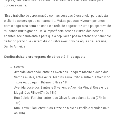
de pias, banheiros, vasos sanitários e ralos para a rede instalada pela
concessionária.
“Esse trabalho de aproximação com as pessoas é essencial para adaptar
o cliente ao serviço de saneamento. Muitas pessoas viveram por anos
com o esgoto na porta de casa e a rede de esgoto traz uma perspectiva de
mudança muito grande. Daí a importância dessas visitas dos nossos
agentes socioambientais para que a população possa entender o benefício
de longo prazo que vai ter”, diz o diretor executivo da Águas de Teresina,
Danilo Almeida.
Confira abaixo o cronograma de obras até 11 de agosto
Centro
Avenida Maranhão: entre as avenidas Joaquim Ribeiro e José dos
Santos e Silva, entre Av. Gil Martins e rua Porto e entre rua Valdivino
Tito e Av. Joaquim Ribeiro (07h às 18h)
Avenida José dos Santos e Silva: entre Avenida Miguel Rosa e rua
Magalhães Filho (07h às 18h)
Rua Gabriel Ferreira: entre ruas Olavo Bilac e Santa Luzia (07h às
18h)
Rua Olavo Bilac: entre ruas Treze de Maio e Simplício Mendes (07h
às 18h)