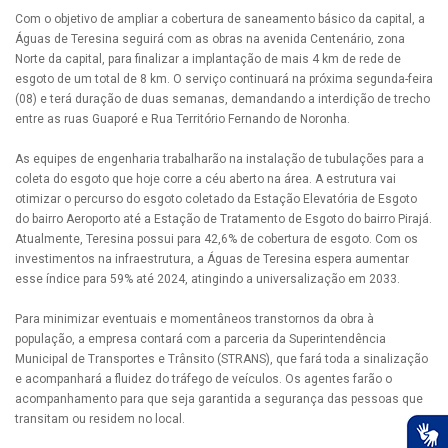
Com o objetivo de ampliar a cobertura de saneamento básico da capital, a
Águas de Teresina seguirá com as obras na avenida Centenário, zona
Norte da capital, para finalizar a implantação de mais 4 km de rede de
esgoto de um total de 8 km. O serviço continuará na próxima segunda-feira
(08) e terá duração de duas semanas, demandando a interdição de trecho
entre as ruas Guaporé e Rua Território Fernando de Noronha.
As equipes de engenharia trabalharão na instalação de tubulações para a
coleta do esgoto que hoje corre a céu aberto na área. A estrutura vai
otimizar o percurso do esgoto coletado da Estação Elevatória de Esgoto
do bairro Aeroporto até a Estação de Tratamento de Esgoto do bairro Pirajá.
Atualmente, Teresina possui para 42,6% de cobertura de esgoto. Com os
investimentos na infraestrutura, a Águas de Teresina espera aumentar
esse índice para 59% até 2024, atingindo a universalização em 2033.
Para minimizar eventuais e momentâneos transtornos da obra à
população, a empresa contará com a parceria da Superintendência
Municipal de Transportes e Trânsito (STRANS), que fará toda a sinalização
e acompanhará a fluidez do tráfego de veículos. Os agentes farão o
acompanhamento para que seja garantida a segurança das pessoas que
transitam ou residem no local.