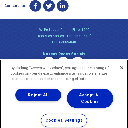
Compartilhar:
Av. Professor Camilo Filho, 1960
Todos os Santos - Teresina - Piauí
CEP 64089-040
Nossas Redes Sociais
By clicking “Accept All Cookies”, you agree to the storing of
cookies on your device to enhance site navigation, analyze
site usage, and assist in our marketing efforts.
Reject All
Accept All
Uma empresa
Copyright ® 2026 - Todos os Direitos Reservados.
Cookies
Nossa natureza movimenta a vida
Termos Gerais de Uso de Sites e Aplicativos
Cookies Settings
Política de Privacidade e Proteção de Dados