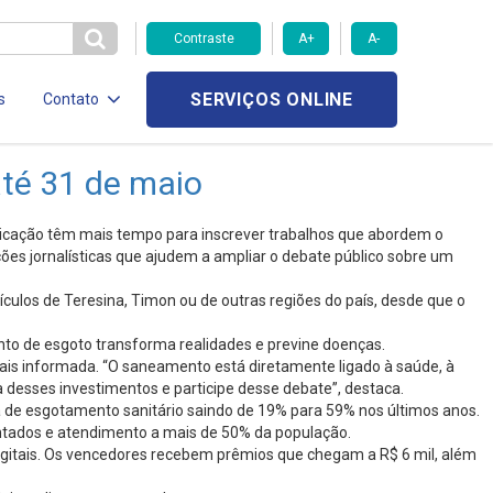
Contraste
A+
A-
SERVIÇOS ONLINE
s
Contato
até 31 de maio
unicação têm mais tempo para inscrever trabalhos que abordem o
es jornalísticas que ajudem a ampliar o debate público sobre um
ulos de Teresina, Timon ou de outras regiões do país, desde que o
nto de esgoto transforma realidades e previne doenças.
mais informada. “O saneamento está diretamente ligado à saúde, à
 desses investimentos e participe desse debate”, destaca.
ra de esgotamento sanitário saindo de 19% para 59% nos últimos anos.
ntados e atendimento a mais de 50% da população.
igitais. Os vencedores recebem prêmios que chegam a R$ 6 mil, além