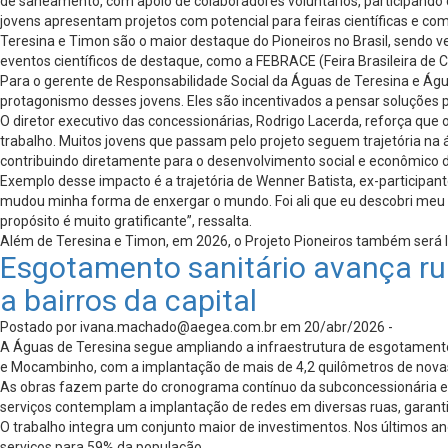
de saneamento, com apoio de colaboradores voluntários, participando d
jovens apresentam projetos com potencial para feiras científicas e c
Teresina e Timon são o maior destaque do Pioneiros no Brasil, sendo 
eventos científicos de destaque, como a FEBRACE (Feira Brasileira de 
Para o gerente de Responsabilidade Social da Águas de Teresina e Água
protagonismo desses jovens. Eles são incentivados a pensar soluções 
O diretor executivo das concessionárias, Rodrigo Lacerda, reforça qu
trabalho. Muitos jovens que passam pelo projeto seguem trajetória na 
contribuindo diretamente para o desenvolvimento social e econômico d
Exemplo desse impacto é a trajetória de Wenner Batista, ex-participant
mudou minha forma de enxergar o mundo. Foi ali que eu descobri meu p
propósito é muito gratificante”, ressalta.
Além de Teresina e Timon, em 2026, o Projeto Pioneiros também será la
Esgotamento sanitário avança rua
a bairros da capital
Postado por
ivana.machado@aegea.com.br
em 20/abr/2026 -
A Águas de Teresina segue ampliando a infraestrutura de esgotamento sa
e Mocambinho, com a implantação de mais de 4,2 quilômetros de nova
As obras fazem parte do cronograma contínuo da subconcessionária e r
serviços contemplam a implantação de redes em diversas ruas, garanti
O trabalho integra um conjunto maior de investimentos. Nos últimos a
serviços para 59% da população.