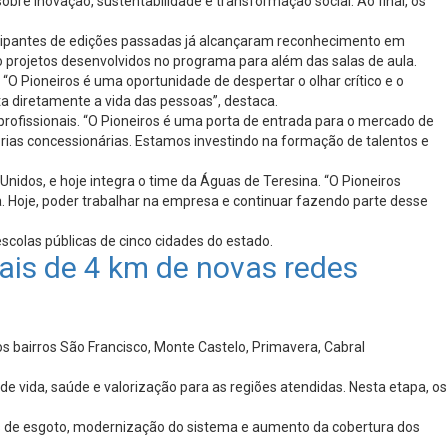
bre inovação, sustentabilidade e transformação social. Ao final, os
rticipantes de edições passadas já alcançaram reconhecimento em
do projetos desenvolvidos no programa para além das salas de aula.
“O Pioneiros é uma oportunidade de despertar o olhar crítico e o
ta diretamente a vida das pessoas”, destaca.
rofissionais. “O Pioneiros é uma porta de entrada para o mercado de
óprias concessionárias. Estamos investindo na formação de talentos e
Unidos, e hoje integra o time da Águas de Teresina. “O Pioneiros
 Hoje, poder trabalhar na empresa e continuar fazendo parte desse
scolas públicas de cinco cidades do estado.
ais de 4 km de novas redes
os bairros São Francisco, Monte Castelo, Primavera, Cabral
vida, saúde e valorização para as regiões atendidas. Nesta etapa, os
des de esgoto, modernização do sistema e aumento da cobertura dos