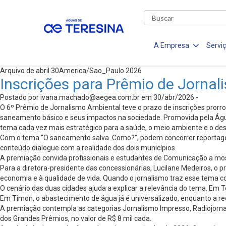
A Empresa
Servi
Arquivo de abril 30America/Sao_Paulo 2026
Inscrições para Prêmio de Jorna
Postado por
ivana.machado@aegea.com.br
em 30/abr/2026 -
O 6º Prêmio de Jornalismo Ambiental teve o prazo de inscrições prorr
saneamento básico e seus impactos na sociedade. Promovida pela Águas
tema cada vez mais estratégico para a saúde, o meio ambiente e o de
Com o tema “O saneamento salva. Como?”, podem concorrer reportagens 
conteúdo dialogue com a realidade dos dois municípios.
A premiação convida profissionais e estudantes de Comunicação a most
Para a diretora-presidente das concessionárias, Lucilane Medeiros, o
economia e à qualidade de vida. Quando o jornalismo traz esse tema c
O cenário das duas cidades ajuda a explicar a relevância do tema. Em 
Em Timon, o abastecimento de água já é universalizado, enquanto a 
A premiação contempla as categorias Jornalismo Impresso, Radiojornal
dos Grandes Prêmios, no valor de R$ 8 mil cada.