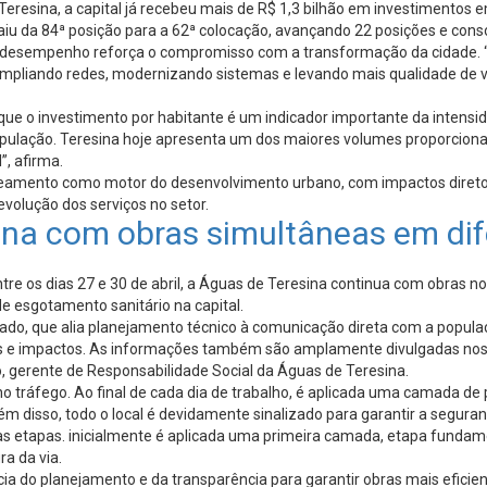
Teresina, a capital já recebeu mais de R$ 1,3 bilhão em investiment
aiu da 84ª posição para a 62ª colocação, avançando 22 posições e cons
, o desempenho reforça o compromisso com a transformação da cidade.
ampliando redes, modernizando sistemas e levando mais qualidade de 
a que o investimento por habitante é um indicador importante da inten
ulação. Teresina hoje apresenta um dos maiores volumes proporcionais 
”, afirma.
neamento como motor do desenvolvimento urbano, com impactos diretos
evolução dos serviços no setor.
na com obras simultâneas em dif
 os dias 27 e 30 de abril, a Águas de Teresina continua com obras no
 esgotamento sanitário na capital.
, que alia planejamento técnico à comunicação direta com a população.
zos e impactos. As informações também são amplamente divulgadas no
o, gerente de Responsabilidade Social da Águas de Teresina.
tráfego. Ao final de cada dia de trabalho, é aplicada uma camada de p
 Além disso, todo o local é devidamente sinalizado para garantir a segu
s etapas. inicialmente é aplicada uma primeira camada, etapa fundamen
ra da via.
ia do planejamento e da transparência para garantir obras mais efici