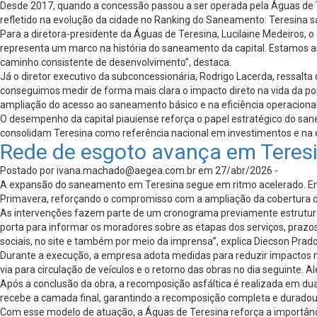
Desde 2017, quando a concessão passou a ser operada pela Águas de 
refletido na evolução da cidade no Ranking do Saneamento: Teresina s
Para a diretora-presidente da Águas de Teresina, Lucilaine Medeiros
representa um marco na história do saneamento da capital. Estamos 
caminho consistente de desenvolvimento”, destaca.
Já o diretor executivo da subconcessionária, Rodrigo Lacerda, ressalt
conseguimos medir de forma mais clara o impacto direto na vida da pop
ampliação do acesso ao saneamento básico e na eficiência operacional
O desempenho da capital piauiense reforça o papel estratégico do sa
consolidam Teresina como referência nacional em investimentos e na 
Rede de esgoto avança em Teresi
Postado por
ivana.machado@aegea.com.br
em 27/abr/2026 -
A expansão do saneamento em Teresina segue em ritmo acelerado. Entre
Primavera, reforçando o compromisso com a ampliação da cobertura de
As intervenções fazem parte de um cronograma previamente estruturado
porta para informar os moradores sobre as etapas dos serviços, pra
sociais, no site e também por meio da imprensa”, explica Diecson Prad
Durante a execução, a empresa adota medidas para reduzir impactos no 
via para circulação de veículos e o retorno das obras no dia seguinte.
Após a conclusão da obra, a recomposição asfáltica é realizada em dua
recebe a camada final, garantindo a recomposição completa e duradou
Com esse modelo de atuação, a Águas de Teresina reforça a importânc