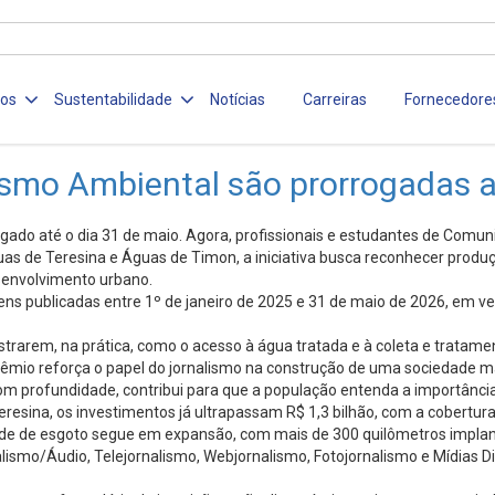
ços
Sustentabilidade
Notícias
Carreiras
Fornecedore
lismo Ambiental são prorrogadas 
ogado até o dia 31 de maio. Agora, profissionais e estudantes de Com
 de Teresina e Águas de Timon, a iniciativa busca reconhecer produçõ
senvolvimento urbano.
publicadas entre 1º de janeiro de 2025 e 31 de maio de 2026, em veíc
rarem, na prática, como o acesso à água tratada e à coleta e tratame
 prêmio reforça o papel do jornalismo na construção de uma sociedade 
om profundidade, contribui para que a população entenda a importância
Teresina, os investimentos já ultrapassam R$ 1,3 bilhão, com a cobertu
rede de esgoto segue em expansão, com mais de 300 quilômetros impla
ismo/Áudio, Telejornalismo, Webjornalismo, Fotojornalismo e Mídias D