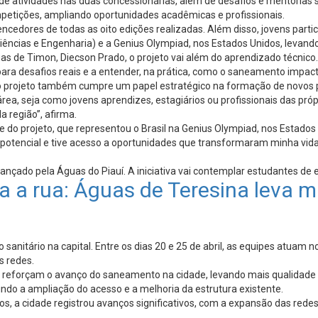
e atividades nas duas concessionárias, além de desafios e mentorias so
ompetições, ampliando oportunidades acadêmicas e profissionais.
vencedores de todas as oito edições realizadas. Além disso, jovens pa
Ciências e Engenharia) e a Genius Olympiad, nos Estados Unidos, levan
s de Timon, Diecson Prado, o projeto vai além do aprendizado técnico. 
para desafios reais e a entender, na prática, como o saneamento impac
e o projeto também cumpre um papel estratégico na formação de novos p
área, seja como jovens aprendizes, estagiários ou profissionais das pr
a região”, afirma.
e do projeto, que representou o Brasil na Genius Olympiad, nos Estados 
otencial e tive acesso a oportunidades que transformaram minha vida.
nçado pela Águas do Piauí. A iniciativa vai contemplar estudantes de e
 a rua: Águas de Teresina leva m
nitário na capital. Entre os dias 20 e 25 de abril, as equipes atuam n
s redes.
eforçam o avanço do saneamento na cidade, levando mais qualidade de 
ndo a ampliação do acesso e a melhoria da estrutura existente.
nos, a cidade registrou avanços significativos, com a expansão das re