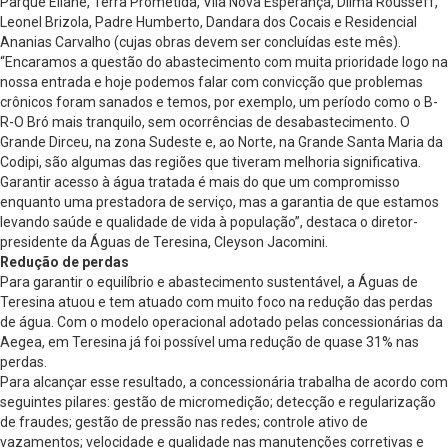
Parque Eliane, Terra Prometida, Vila Nova Esperança, Dilma Rousseff,
Leonel Brizola, Padre Humberto, Dandara dos Cocais e Residencial
Ananias Carvalho (cujas obras devem ser concluídas este mês).
“Encaramos a questão do abastecimento com muita prioridade logo na
nossa entrada e hoje podemos falar com convicção que problemas
crônicos foram sanados e temos, por exemplo, um período como o B-
R-O Bró mais tranquilo, sem ocorrências de desabastecimento. O
Grande Dirceu, na zona Sudeste e, ao Norte, na Grande Santa Maria da
Codipi, são algumas das regiões que tiveram melhoria significativa.
Garantir acesso à água tratada é mais do que um compromisso
enquanto uma prestadora de serviço, mas a garantia de que estamos
levando saúde e qualidade de vida à população”, destaca o diretor-
presidente da Águas de Teresina, Cleyson Jacomini.
Redução de perdas
Para garantir o equilíbrio e abastecimento sustentável, a Águas de
Teresina atuou e tem atuado com muito foco na redução das perdas
de água. Com o modelo operacional adotado pelas concessionárias da
Aegea, em Teresina já foi possível uma redução de quase 31% nas
perdas.
Para alcançar esse resultado, a concessionária trabalha de acordo com
seguintes pilares: gestão de micromedição; detecção e regularização
de fraudes; gestão de pressão nas redes; controle ativo de
vazamentos; velocidade e qualidade nas manutenções corretivas e