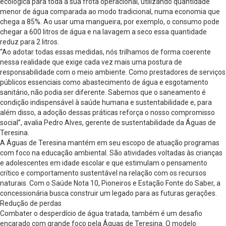
ecológica para toda a sua frota operacional, utilizando quantidade
menor de água comparada ao modo tradicional, numa economia que
chega a 85%. Ao usar uma mangueira, por exemplo, o consumo pode
chegar a 600 litros de água e na lavagem a seco essa quantidade
reduz para 2 litros.
“Ao adotar todas essas medidas, nós trilhamos de forma coerente
nessa realidade que exige cada vez mais uma postura de
responsabilidade com o meio ambiente. Como prestadores de serviços
públicos essenciais como abastecimento de água e esgotamento
sanitário, não podia ser diferente. Sabemos que o saneamento é
condição indispensável à saúde humana e sustentabilidade e, para
além disso, a adoção dessas práticas reforça o nosso compromisso
social”, avalia Pedro Alves, gerente de sustentabilidade da Águas de
Teresina.
A Águas de Teresina mantém em seu escopo de atuação programas
com foco na educação ambiental. São atividades voltadas às crianças
e adolescentes em idade escolar e que estimulam o pensamento
crítico e comportamento sustentável na relação com os recursos
naturais. Com o Saúde Nota 10, Pioneiros e Estação Fonte do Saber, a
concessionária busca construir um legado para as futuras gerações.
Redução de perdas
Combater o desperdício de água tratada, também é um desafio
encarado com grande foco pela Águas de Teresina. O modelo