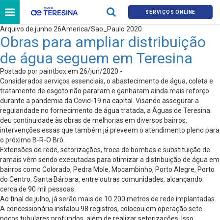
SERVIÇOS ONLINE
Arquivo de junho 26America/Sao_Paulo 2020
Obras para ampliar distribuição
de água seguem em Teresina
Postado por paintbox em 26/jun/2020 -
Considerados serviços essenciais, o abastecimento de água, coleta e
tratamento de esgoto não pararam e ganharam ainda mais reforço
durante a pandemia da Covid-19 na capital. Visando assegurar a
regularidade no fornecimento de água tratada, a Águas de Teresina
deu continuidade às obras de melhorias em diversos bairros,
intervenções essas que também já preveem o atendimento pleno para
o próximo B-R-O Bró.
Extensões de rede, setorizações, troca de bombas e substituição de
ramais vêm sendo executadas para otimizar a distribuição de água em
bairros como Colorado, Pedra Mole, Mocambinho, Porto Alegre, Porto
do Centro, Santa Bárbara, entre outras comunidades, alcançando
cerca de 90 mil pessoas.
Ao final de julho, já serão mais de 10.200 metros de rede implantadas.
A concessionária instalou 98 registros, colocou em operação sete
poços tubulares profundos, além de realizar setorizações. Isso