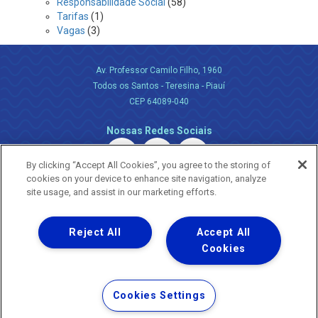
Responsabilidade Social
(58)
Tarifas
(1)
Vagas
(3)
Av. Professor Camilo Filho, 1960
Todos os Santos - Teresina - Piauí
CEP 64089-040
Nossas Redes Sociais
By clicking “Accept All Cookies”, you agree to the storing of
cookies on your device to enhance site navigation, analyze
site usage, and assist in our marketing efforts.
Reject All
Accept All
Uma empresa
Copyright ® 2026 - Todos os Direitos Reservados.
Cookies
Nossa natureza movimenta a vida
Termos Gerais de Uso de Sites e Aplicativos
Cookies Settings
Política de Privacidade e Proteção de Dados