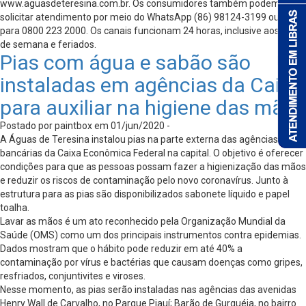
www.aguasdeteresina.com.br. Os consumidores também podem
solicitar atendimento por meio do WhatsApp (86) 98124-3199 ou ligar
para 0800 223 2000. Os canais funcionam 24 horas, inclusive aos fins
de semana e feriados.
Pias com água e sabão são
instaladas em agências da Caixa
para auxiliar na higiene das mãos
Postado por paintbox em 01/jun/2020 -
A Águas de Teresina instalou pias na parte externa das agências
bancárias da Caixa Econômica Federal na capital. O objetivo é oferecer
condições para que as pessoas possam fazer a higienização das mãos
e reduzir os riscos de contaminação pelo novo coronavírus. Junto à
estrutura para as pias são disponibilizados sabonete líquido e papel
toalha.
Lavar as mãos é um ato reconhecido pela Organização Mundial da
Saúde (OMS) como um dos principais instrumentos contra epidemias.
Dados mostram que o hábito pode reduzir em até 40% a
contaminação por vírus e bactérias que causam doenças como gripes,
resfriados, conjuntivites e viroses.
Nesse momento, as pias serão instaladas nas agências das avenidas
Henry Wall de Carvalho, no Parque Piauí; Barão de Gurguéia, no bairro